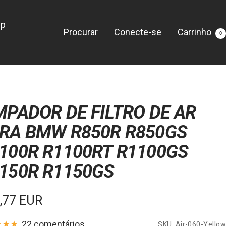
lp
Procurar
Conecte-se
Carrinho
0
MPADOR DE FILTRO DE AR
RA BMW R850R R850GS
100R R1100RT R1100GS
150R R1150GS
ço
,77 EUR
22 comentários
SKU:
Air-060-Yellow