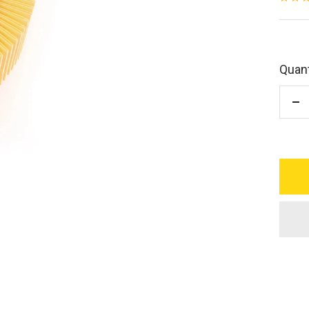
ven
Quant
Di
qu