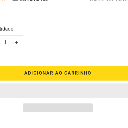
da
idade:
minuir
Aumentar
antidade
quantidade
ADICIONAR AO CARRINHO