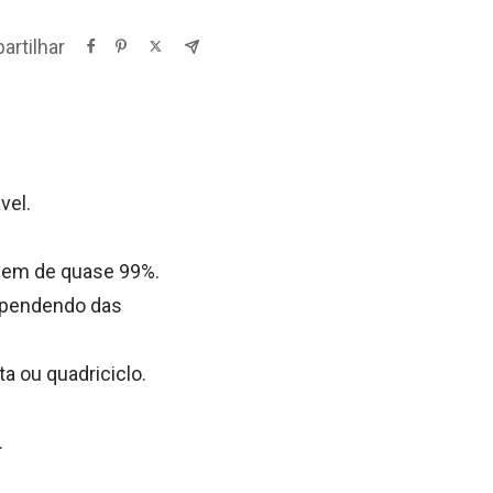
rtilhar
vel.
agem de quase 99%.
dependendo das
ta ou quadriciclo.
.