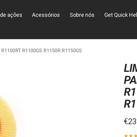
de ações
Acessórios
Sobre nós
Get Quick He
00R R1100RT R1100GS R1150R R1150GS
LI
PA
R1
R1
Pre
€23
de