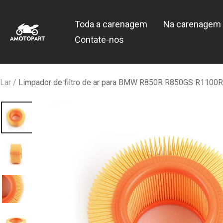
Pular
Amotopart
para
Toda a carenagem
Na carenagem 
o
Contate-nos
conteúdo
Lar
Limpador de filtro de ar para BMW R850R R850GS R11