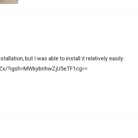
llation, but I was able to install it relatively easily.
zuZx/?igsh=MWkybnhwZjU5eTF1cg==