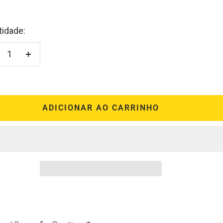
idade:
minuir
Aumentar
antidade
quantidade
ADICIONAR AO CARRINHO