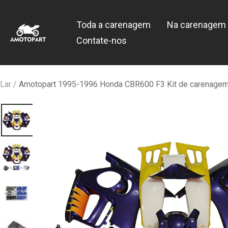
Pular
Amotopart
para
Toda a carenagem
Na carenagem 
o
Contate-nos
conteúdo
Lar
Amotopart 1995-1996 Honda CBR600 F3 Kit de carenagem