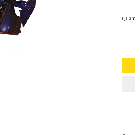
Quant
Di
qu