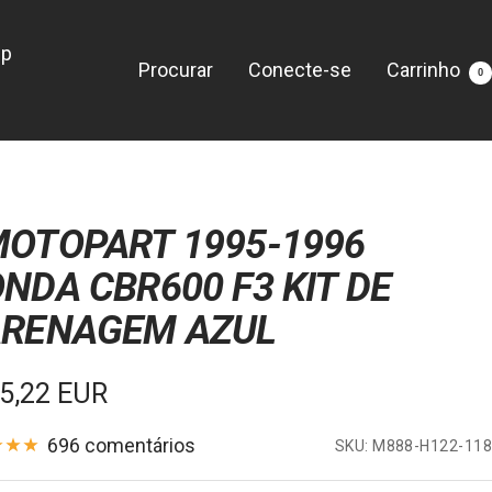
lp
Procurar
Conecte-se
Carrinho
0
OTOPART 1995-1996
NDA CBR600 F3 KIT DE
RENAGEM AZUL
ço
5,22 EUR
696 comentários
SKU:
M888-H122-118
da