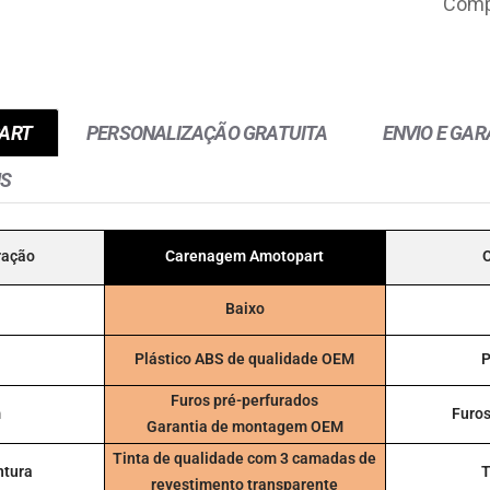
Compa
ART
PERSONALIZAÇÃO GRATUITA
ENVIO E GAR
NS
ração
Carenagem Amotopart
Baixo
Plástico ABS de qualidade OEM
P
Furos pré-perfurados
m
Furos
Garantia de montagem OEM
Tinta de qualidade com 3 camadas de
ntura
T
revestimento transparente