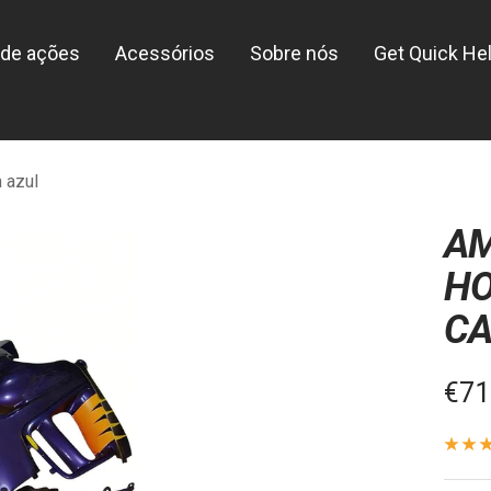
de ações
Acessórios
Sobre nós
Get Quick He
 azul
AM
HO
CA
Pre
€71
de
ven