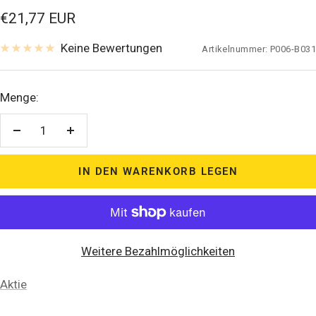
Verkaufspreis
€21,77 EUR
Keine Bewertungen
Artikelnummer:
P006-B031
Menge:
Menge
Menge
verringern
erhöhen
IN DEN WARENKORB LEGEN
Weitere Bezahlmöglichkeiten
Aktie