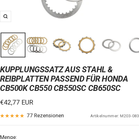
Zoom
KUPPLUNGSSATZ AUS STAHL &
REIBPLATTEN PASSEND FÜR HONDA
CB500K CB550 CB550SC CB650SC
Verkaufspreis
€42,77 EUR
77 Rezensionen
Artikelnummer:
M203-083
Menge: