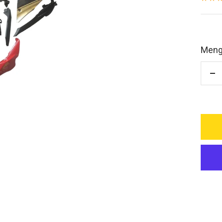
Meng
M
ve