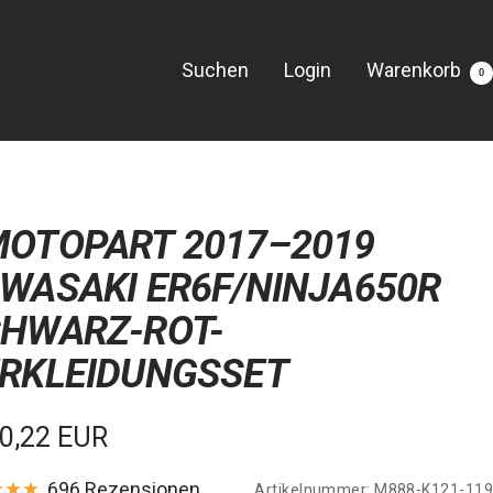
Suchen
Login
Warenkorb
0
OTOPART 2017–2019
WASAKI ER6F/NINJA650R
HWARZ-ROT-
RKLEIDUNGSSET
kaufspreis
0,22 EUR
696 Rezensionen
Artikelnummer:
M888-K121-119