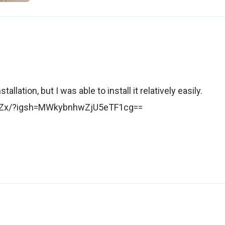
llation, but I was able to install it relatively easily.
zuZx/?igsh=MWkybnhwZjU5eTF1cg==