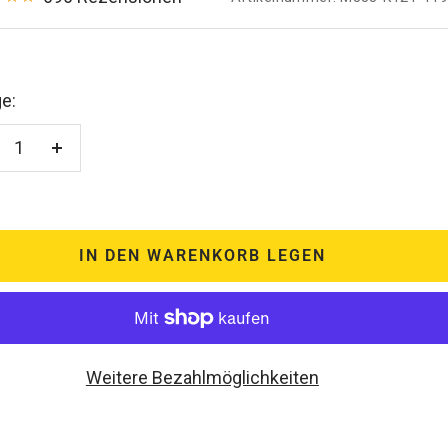
e:
enge
Menge
rringern
erhöhen
IN DEN WARENKORB LEGEN
Weitere Bezahlmöglichkeiten