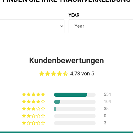
YEAR
Kundenbewertungen
4.73 von 5
554
104
35
0
3