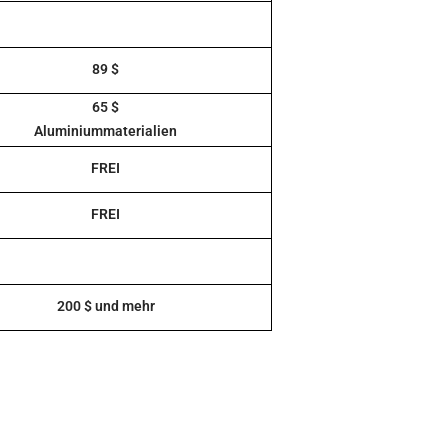
89 $
65 $
Aluminiummaterialien
FREI
FREI
200 $ und mehr