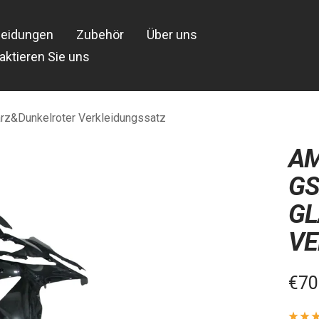
leidungen
Zubehör
Über uns
aktieren Sie uns
z&Dunkelroter Verkleidungssatz
AM
GS
G
VE
Ver
€70