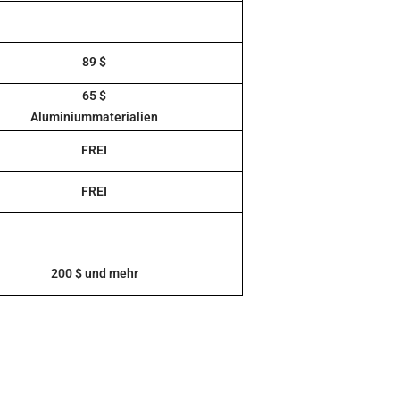
89 $
65 $
Aluminiummaterialien
FREI
FREI
200 $ und mehr