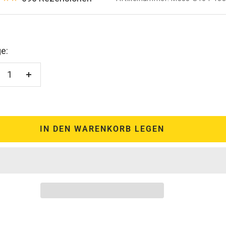
e:
enge
Menge
rringern
erhöhen
IN DEN WARENKORB LEGEN