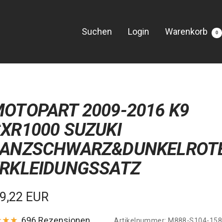
Suchen
Login
Warenkorb
0
OTOPART 2009-2016 K9
XR1000 SUZUKI
LANZSCHWARZ&DUNKELROT
RKLEIDUNGSSATZ
kaufspreis
9,22 EUR
696 Rezensionen
Artikelnummer:
M888-S104-158