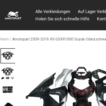
Zum
Amotopart
Inhalt
Alle Verkleidungen
Auf Lager Verk
springen
Holen Sie sich schnelle Hilfe
Kont
Heim
Amotopart 2009-2016 K9 GSXR1000 Suzuki Glanzschwar