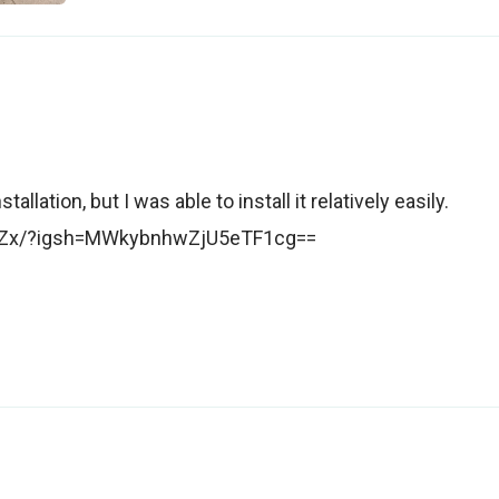
llation, but I was able to install it relatively easily.
zuZx/?igsh=MWkybnhwZjU5eTF1cg==