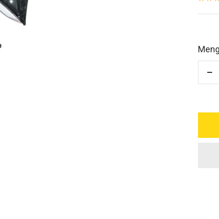
Meng
M
ve