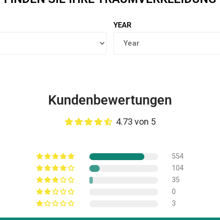
YEAR
Kundenbewertungen
4.73 von 5
554
104
35
0
3