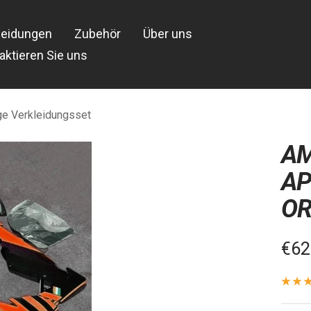
leidungen
Zubehör
Über uns
aktieren Sie uns
e Verkleidungsset
AM
AP
OR
Ver
€62