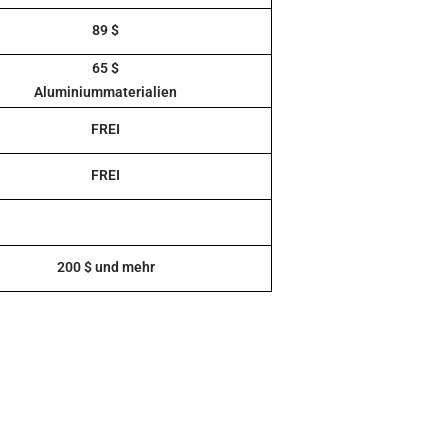
89 $
65 $
Aluminiummaterialien
FREI
FREI
200 $ und mehr