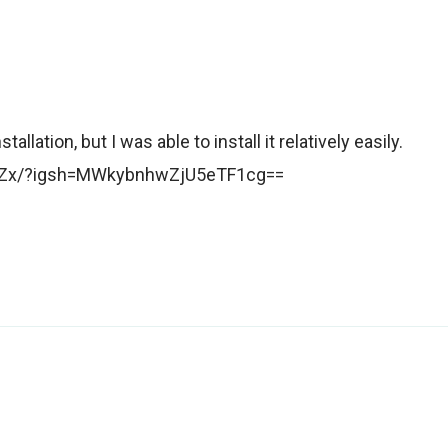
llation, but I was able to install it relatively easily.
zuZx/?igsh=MWkybnhwZjU5eTF1cg==