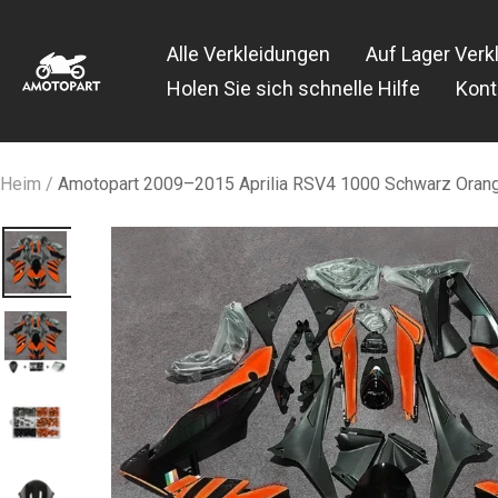
Zum
Amotopart
Inhalt
Alle Verkleidungen
Auf Lager Verk
springen
Holen Sie sich schnelle Hilfe
Kont
Heim
Amotopart 2009–2015 Aprilia RSV4 1000 Schwarz Orang