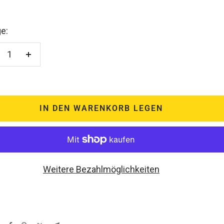
e:
enge
Menge
rringern
erhöhen
IN DEN WARENKORB LEGEN
Weitere Bezahlmöglichkeiten