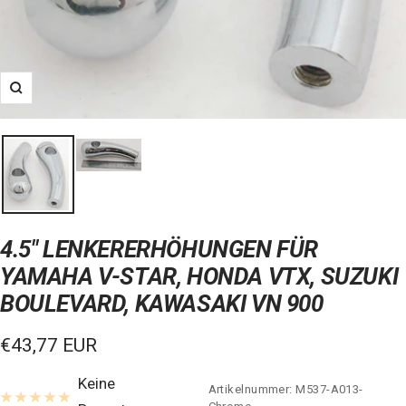
Zoom
4.5" LENKERERHÖHUNGEN FÜR
YAMAHA V-STAR, HONDA VTX, SUZUKI
BOULEVARD, KAWASAKI VN 900
Verkaufspreis
€43,77 EUR
Keine
Artikelnummer:
M537-A013-