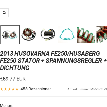
Zoom
2013 HUSQVARNA FE250/HUSABERG
FE250 STATOR + SPANNUNGSREGLER +
DICHTUNG
Verkaufspreis
€89,77 EUR
458 Rezensionen
Artikelnummer:
M550-C373
Menge: