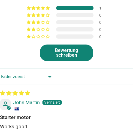
1
0
0
0
0
Bewertung
schreiben
Sort by
John Martin
Starter motor
Works good