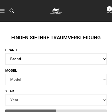
Zum
Amotopart
0
Inhalt
Navigation
springen
FINDEN SIE IHRE TRAUMVERKLEIDUNG
BRAND
MODEL
YEAR