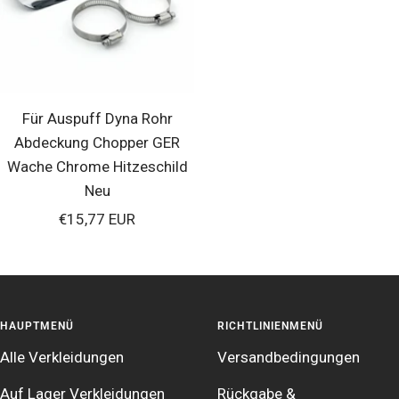
Für Auspuff Dyna Rohr
Abdeckung Chopper GER
Wache Chrome Hitzeschild
Neu
Verkaufspreis
€15,77 EUR
HAUPTMENÜ
RICHTLINIENMENÜ
Alle Verkleidungen
Versandbedingungen
Auf Lager Verkleidungen
Rückgabe &