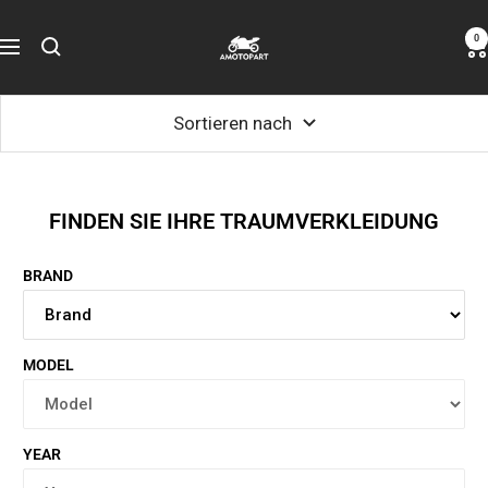
Zum
Amotopart
0
Inhalt
Navigation
springen
Sortieren nach
FINDEN SIE IHRE TRAUMVERKLEIDUNG
BRAND
MODEL
YEAR