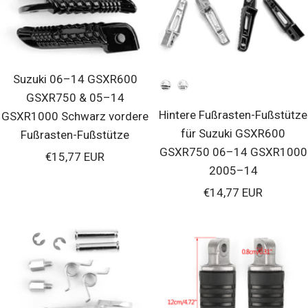
Suzuki 06–14 GSXR600
Farben
GSXR750 & 05–14
Hintere Fußrasten-Fußstütze
GSXR1000 Schwarz vordere
für Suzuki GSXR600
Fußrasten-Fußstütze
GSXR750 06–14 GSXR1000
Verkaufspreis
€15,77 EUR
2005–14
Verkaufspreis
€14,77 EUR