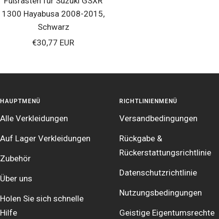
Fußrasten für Suzuki GSXR
1300 Hayabusa 2008-2015,
Schwarz
Verkaufspreis
€30,77 EUR
HAUPTMENÜ
RICHTLINIENMENÜ
Alle Verkleidungen
Versandbedingungen
Auf Lager Verkleidungen
Rückgabe &
Rückerstattungsrichtlinie
Zubehör
Datenschutzrichtlinie
Über uns
Nutzungsbedingungen
Holen Sie sich schnelle
Hilfe
Geistige Eigentumsrechte