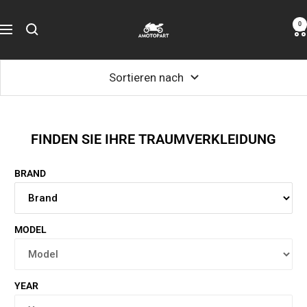
Zum
Amotopart
0
Inhalt
Navigation
springen
Sortieren nach
FINDEN SIE IHRE TRAUMVERKLEIDUNG
BRAND
MODEL
YEAR