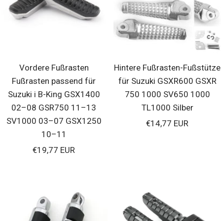
Vordere Fußrasten
Hintere Fußrasten-Fußstütze
Fußrasten passend für
für Suzuki GSXR600 GSXR
Suzuki i B-King GSX1400
750 1000 SV650 1000
02–08 GSR750 11–13
TL1000 Silber
SV1000 03–07 GSX1250
Verkaufspreis
€14,77 EUR
10–11
Verkaufspreis
€19,77 EUR