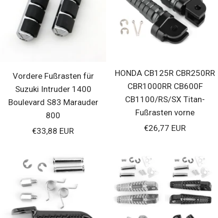
HONDA CB125R CBR250RR
Vordere Fußrasten für
CBR1000RR CB600F
Suzuki Intruder 1400
CB1100/RS/SX Titan-
Boulevard S83 Marauder
Fußrasten vorne
800
Verkaufspreis
€26,77 EUR
Verkaufspreis
€33,88 EUR