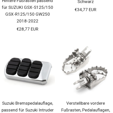
Hintere Fußrasten passend
Schwarz
für SUZUKI GSX-S125/150
Verkaufspreis
€34,77 EUR
GSX-R125/150 GW250
2018-2022
Verkaufspreis
€28,77 EUR
Suzuki Bremspedalauflage,
Verstellbare vordere
passend für Suzuki Intruder
Fußrasten, Pedalauflagen,