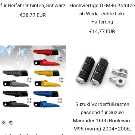
für Beifahrer hinten, Schwarz
Hochwertige OEM-Fußstütze
ab Werk, rechte linke
Verkaufspreis
€28,77 EUR
Halterung
Verkaufspreis
€14,77 EUR
Suzuki Vorderfußrasten
passend für Suzuki
Marauder 1600 Boulevard
Farben
M95 (vorne) 2004–2006,