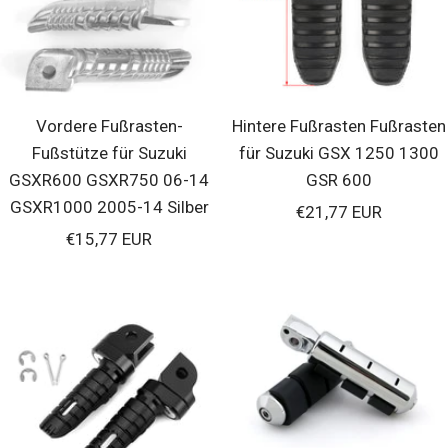
Vordere Fußrasten-
Hintere Fußrasten Fußrasten
Fußstütze für Suzuki
für Suzuki GSX 1250 1300
GSXR600 GSXR750 06-14
GSR 600
GSXR1000 2005-14 Silber
Verkaufspreis
€21,77 EUR
Verkaufspreis
€15,77 EUR