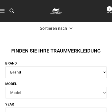
Zum
Amotopart
0
Inhalt
Navigation
springen
Sortieren nach
FINDEN SIE IHRE TRAUMVERKLEIDUNG
BRAND
MODEL
YEAR