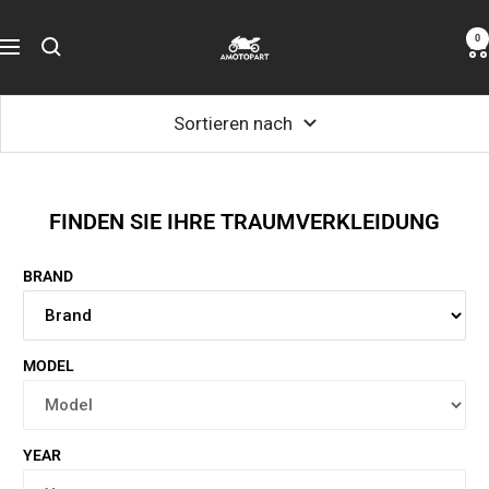
Zum
Amotopart
0
Inhalt
Navigation
springen
Sortieren nach
FINDEN SIE IHRE TRAUMVERKLEIDUNG
BRAND
MODEL
YEAR