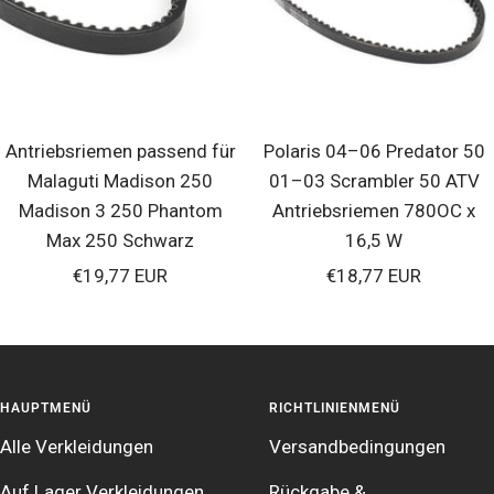
Antriebsriemen passend für
Polaris 04–06 Predator 50
Malaguti Madison 250
01–03 Scrambler 50 ATV
Madison 3 250 Phantom
Antriebsriemen 780OC x
Max 250 Schwarz
16,5 W
Verkaufspreis
Verkaufspreis
€19,77 EUR
€18,77 EUR
HAUPTMENÜ
RICHTLINIENMENÜ
Alle Verkleidungen
Versandbedingungen
Auf Lager Verkleidungen
Rückgabe &