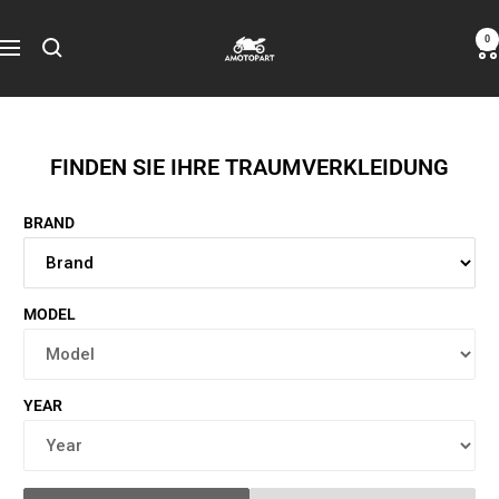
Zum
Amotopart
0
Inhalt
Navigation
springen
FINDEN SIE IHRE TRAUMVERKLEIDUNG
BRAND
MODEL
YEAR