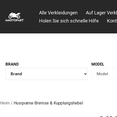
Zum
Amotopart
Inhalt
Alle Verkleidungen
Auf Lager Verk
springen
Holen Sie sich schnelle Hilfe
Kont
BRAND
MODEL
Heim
Husqvarna-Bremse & Kupplungshebel