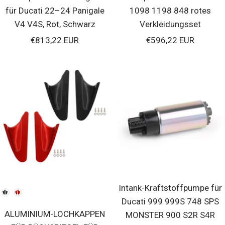
für Ducati 22–24 Panigale
1098 1198 848 rotes
V4 V4S, Rot, Schwarz
Verkleidungsset
Verkaufspreis
Verkaufspreis
€813,22 EUR
€596,22 EUR
Intank-Kraftstoffpumpe für
Farben
Ducati 999 999S 748 SPS
ALUMINIUM-LOCHKAPPEN
MONSTER 900 S2R S4R