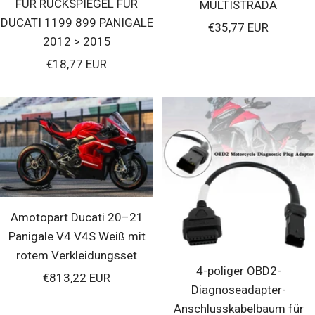
FÜR RÜCKSPIEGEL FÜR
MULTISTRADA
DUCATI 1199 899 PANIGALE
Verkaufspreis
€35,77 EUR
2012 > 2015
Verkaufspreis
€18,77 EUR
Amotopart Ducati 20–21
Panigale V4 V4S Weiß mit
rotem Verkleidungsset
4-poliger OBD2-
Verkaufspreis
€813,22 EUR
Diagnoseadapter-
Anschlusskabelbaum für