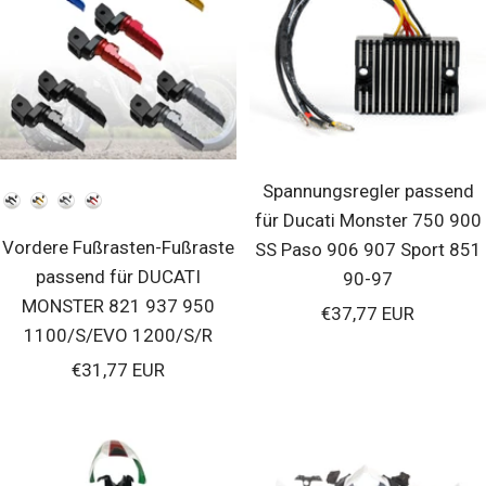
Spannungsregler passend
Farben
für Ducati Monster 750 900
Vordere Fußrasten-Fußraste
SS Paso 906 907 Sport 851
passend für DUCATI
90-97
MONSTER 821 937 950
Verkaufspreis
€37,77 EUR
1100/S/EVO 1200/S/R
Verkaufspreis
€31,77 EUR