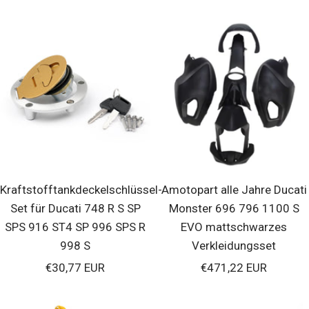
Kraftstofftankdeckelschlüssel-
Amotopart alle Jahre Ducati
Set für Ducati 748 R S SP
Monster 696 796 1100 S
SPS 916 ST4 SP 996 SPS R
EVO mattschwarzes
998 S
Verkleidungsset
Verkaufspreis
Verkaufspreis
€30,77 EUR
€471,22 EUR