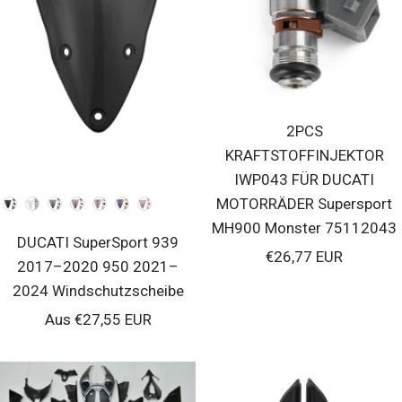
2PCS
KRAFTSTOFFINJEKTOR
IWP043 FÜR DUCATI
MOTORRÄDER Supersport
Farben
MH900 Monster 75112043
DUCATI SuperSport 939
Verkaufspreis
€26,77 EUR
2017–2020 950 2021–
2024 Windschutzscheibe
Verkaufspreis
Aus €27,55 EUR