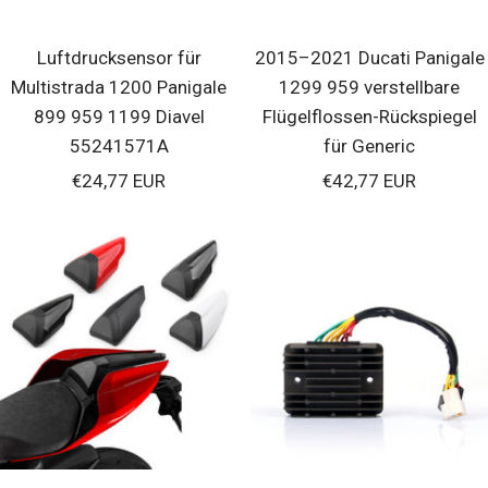
Luftdrucksensor für
2015–2021 Ducati Panigale
Multistrada 1200 Panigale
1299 959 verstellbare
899 959 1199 Diavel
Flügelflossen-Rückspiegel
55241571A
für Generic
Verkaufspreis
Verkaufspreis
€24,77 EUR
€42,77 EUR