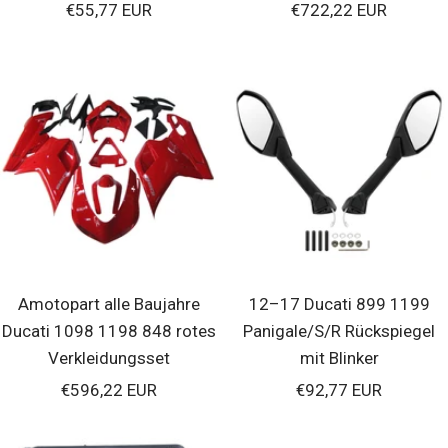
Verkaufspreis
Verkaufspreis
€55,77 EUR
€722,22 EUR
Amotopart alle Baujahre
12–17 Ducati 899 1199
Ducati 1098 1198 848 rotes
Panigale/S/R Rückspiegel
Verkleidungsset
mit Blinker
Verkaufspreis
Verkaufspreis
€596,22 EUR
€92,77 EUR