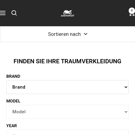
Zum
Amotopart
0
Inhalt
Navigation
springen
Sortieren nach
FINDEN SIE IHRE TRAUMVERKLEIDUNG
BRAND
MODEL
YEAR