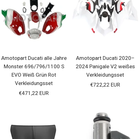
Amotopart Ducati alle Jahre
Amotopart Ducati 2020–
Monster 696/796/1100 S
2024 Panigale V2 weißes
EVO Weiß Grün Rot
Verkleidungsset
Verkleidungsset
Verkaufspreis
€722,22 EUR
Verkaufspreis
€471,22 EUR