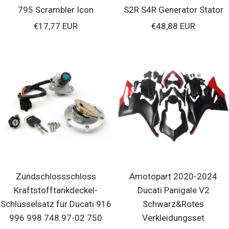
795 Scrambler Icon
S2R S4R Generator Stator
Verkaufspreis
Verkaufspreis
€17,77 EUR
€48,88 EUR
Zündschlossschloss
Amotopart 2020-2024
Kraftstofftankdeckel-
Ducati Panigale V2
Schlüsselsatz für Ducati 916
Schwarz&Rotes
996 998 748 97-02 750
Verkleidungsset