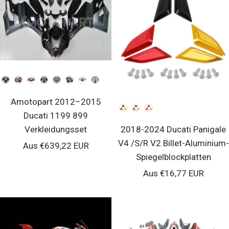
Farbe
Amotopart 2012–2015
Farbe
Ducati 1199 899
Verkleidungsset
2018-2024 Ducati Panigale
V4 /S/R V2 Billet-Aluminium-
Verkaufspreis
Aus €639,22 EUR
Spiegelblockplatten
Verkaufspreis
Aus €16,77 EUR