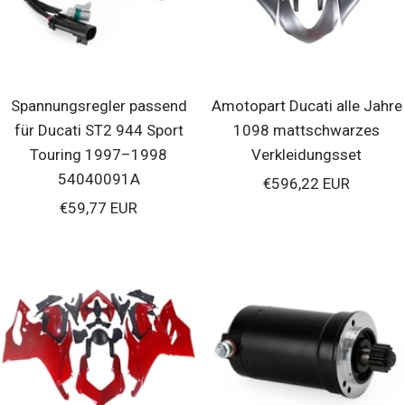
Spannungsregler passend
Amotopart Ducati alle Jahre
für Ducati ST2 944 Sport
1098 mattschwarzes
Touring 1997–1998
Verkleidungsset
54040091A
Verkaufspreis
€596,22 EUR
Verkaufspreis
€59,77 EUR