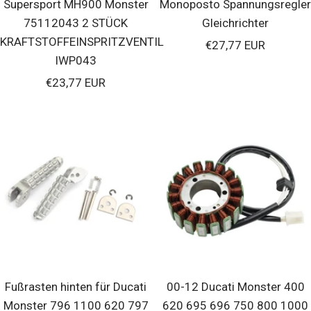
Supersport MH900 Monster
Monoposto Spannungsregler
75112043 2 STÜCK
Gleichrichter
KRAFTSTOFFEINSPRITZVENTIL
Verkaufspreis
€27,77 EUR
IWP043
Verkaufspreis
€23,77 EUR
Fußrasten hinten für Ducati
00-12 Ducati Monster 400
Monster 796 1100 620 797
620 695 696 750 800 1000