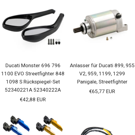
Ducati Monster 696 796
Anlasser für Ducati 899, 955
1100 EVO Streetfighter 848
V2, 959, 1199, 1299
1098 S Rückspiegel-Set
Panigale, Streetfighter
52340221A 52340222A
Verkaufspreis
€65,77 EUR
Verkaufspreis
€42,88 EUR