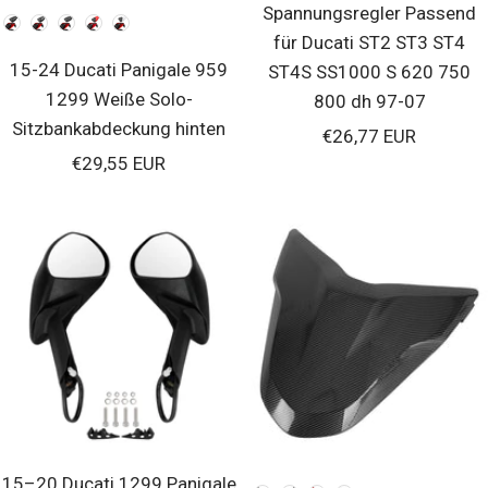
Spannungsregler Passend
Farben
für Ducati ST2 ST3 ST4
15-24 Ducati Panigale 959
ST4S SS1000 S 620 750
1299 Weiße Solo-
800 dh 97-07
Sitzbankabdeckung hinten
Verkaufspreis
€26,77 EUR
Verkaufspreis
€29,55 EUR
15–20 Ducati 1299 Panigale