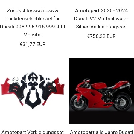
Zündschlossschloss &
Amotopart 2020–2024
Tankdeckelschlüssel für
Ducati V2 Mattschwarz-
Ducati 998 996 916 999 900
Silber-Verkleidungsset
Monster
Verkaufspreis
€758,22 EUR
Verkaufspreis
€31,77 EUR
Amotopart Verkleidungsset
Amotopart alle Jahre Ducati