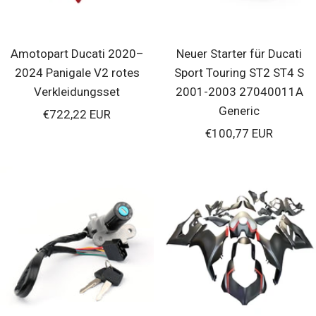
Amotopart Ducati 2020–
Neuer Starter für Ducati
2024 Panigale V2 rotes
Sport Touring ST2 ST4 S
Verkleidungsset
2001-2003 27040011A
Generic
Verkaufspreis
€722,22 EUR
Verkaufspreis
€100,77 EUR