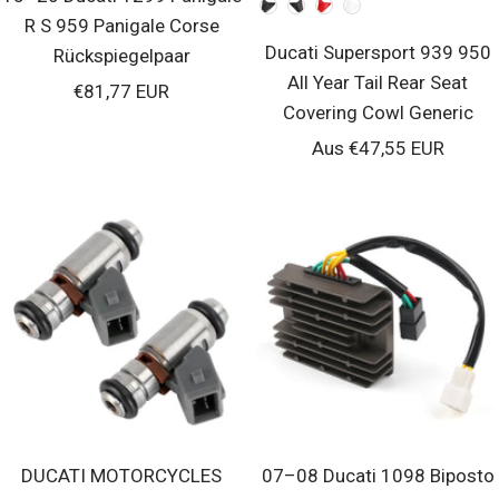
Farben
R S 959 Panigale Corse
Ducati Supersport 939 950
Rückspiegelpaar
All Year Tail Rear Seat
Verkaufspreis
€81,77 EUR
Covering Cowl Generic
Verkaufspreis
Aus €47,55 EUR
DUCATI MOTORCYCLES
07–08 Ducati 1098 Biposto