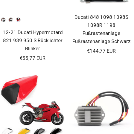
Ducati 848 1098 1098S
Farben
1098R 1198
12-21 Ducati Hypermotard
Fußrastenanlage
821 939 950 S Rücklichter
Fußrastenanlage Schwarz
Blinker
Verkaufspreis
€144,77 EUR
Verkaufspreis
€55,77 EUR