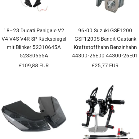
18–23 Ducati Panigale V2
96-00 Suzuki GSF1200
V4 V4S V4R SP Rückspiegel
GSF1200S Bandit Gastank
mit Blinker 52310645A
Kraftstoffhahn Benzinhahn
523S0655A
44300-26E00 44300-26E01
Verkaufspreis
Verkaufspreis
€109,88 EUR
€25,77 EUR