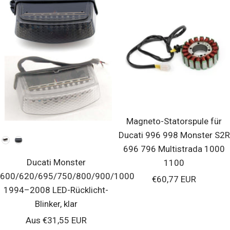
Magneto-Statorspule für
Ducati 996 998 Monster S2R
Farbe
696 796 Multistrada 1000
Ducati Monster
1100
600/620/695/750/800/900/1000
Verkaufspreis
€60,77 EUR
1994–2008 LED-Rücklicht-
Blinker, klar
Verkaufspreis
Aus €31,55 EUR