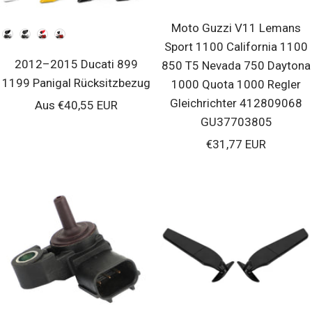
Moto Guzzi V11 Lemans
Farben
Sport 1100 California 1100
2012–2015 Ducati 899
850 T5 Nevada 750 Daytona
1199 Panigal Rücksitzbezug
1000 Quota 1000 Regler
Gleichrichter 412809068
Verkaufspreis
Aus €40,55 EUR
GU37703805
Verkaufspreis
€31,77 EUR