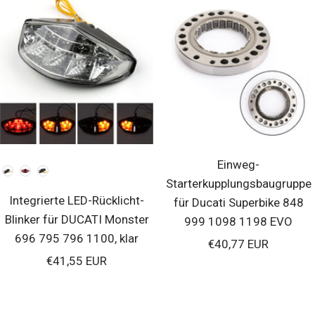
Einweg-
Farbe
Starterkupplungsbaugruppe
Integrierte LED-Rücklicht-
für Ducati Superbike 848
Blinker für DUCATI Monster
999 1098 1198 EVO
696 795 796 1100, klar
Verkaufspreis
€40,77 EUR
Verkaufspreis
€41,55 EUR