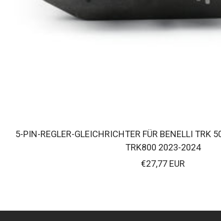
5-PIN-REGLER-GLEICHRICHTER FÜR BENELLI TRK 5
TRK800 2023-2024
Verkaufspreis
€27,77 EUR