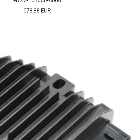
9DSV-151000-4000
Verkaufspreis
€78,88 EUR