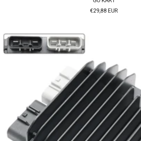
GO KART
Verkaufspreis
€29,88 EUR