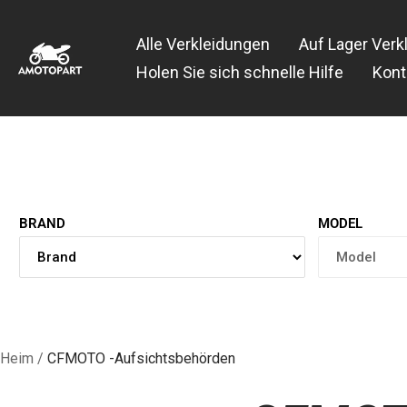
Zum
Amotopart
Inhalt
Alle Verkleidungen
Auf Lager Verk
springen
Holen Sie sich schnelle Hilfe
Kont
BRAND
MODEL
Heim
CFMOTO -Aufsichtsbehörden