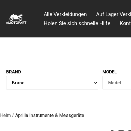
Zum
Amotopart
Inhalt
Alle Verkleidungen
Auf Lager Verk
springen
Holen Sie sich schnelle Hilfe
Kont
BRAND
MODEL
Heim
Aprilia Instrumente & Messgeräte